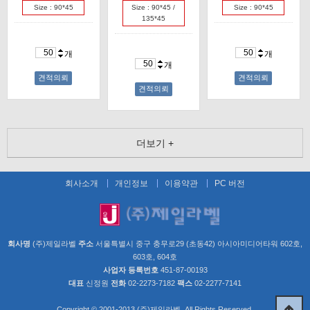
Size : 90*45
Size : 90*45 /
Size : 90*45
135*45
개
개
개
견적의뢰
견적의뢰
견적의뢰
더보기 +
회사소개
개인정보
이용약관
PC 버전
회사명
(주)제일라벨
주소
서울특별시 중구 충무로29 (초동42) 아시아미디어타워 602호,
603호, 604호
사업자 등록번호
451-87-00193
대표
신정원
전화
02-2273-7182
팩스
02-2277-7141
Copyright © 2001-2013 (주)제일라벨. All Rights Reserved.