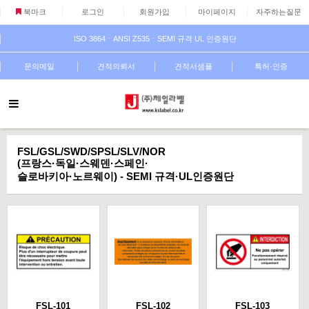
북마크
로그인
회원가입
마이페이지
자주하는질문
ISO 3864ㆍANSI Z535ㆍSEMI 규격 UL 인증원단
문의메일
견적의뢰서
견적서샘플
특허·인증
FSL/GSL/SWD/SPSL/SLV/NOR
(프랑스·독일·스웨덴·스페인·
슬로바키아·노르웨이) - SEMI 규격·UL인증원단
FSL-101
FSL-102
FSL-103