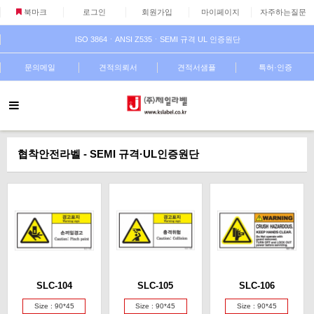
북마크
로그인
회원가입
마이페이지
자주하는질문
ISO 3864ㆍANSI Z535ㆍSEMI 규격 UL 인증원단
문의메일
견적의뢰서
견적서샘플
특허·인증
협착안전라벨 - SEMI 규격·UL인증원단
SLC-104
SLC-105
SLC-106
Size : 90*45
Size : 90*45
Size : 90*45