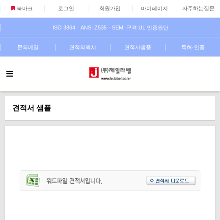
북마크
로그인
회원가입
마이페이지
자주하는질문
ISO 3864ㆍANSI Z535ㆍSEMI 규격 UL 인증원단
문의메일
견적의뢰서
견적서샘플
특허·인증
견적서 샘플