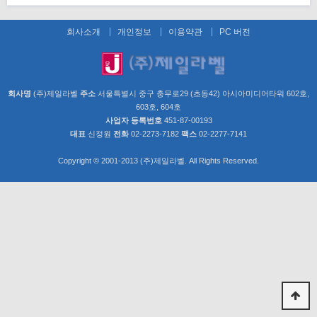
회사소개
개인정보
이용약관
PC 버전
회사명
(주)제일라벨
주소
서울특별시 중구 충무로29 (초동42) 아시아미디어타워 602호,
603호, 604호
사업자 등록번호
451-87-00193
대표
신정원
전화
02-2273-7182
팩스
02-2277-7141
Copyright © 2001-2013 (주)제일라벨. All Rights Reserved.