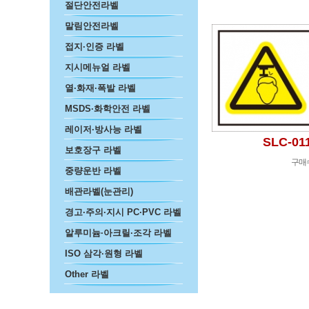
절단안전라벨
말림안전라벨
접지·인증 라벨
지시메뉴얼 라벨
열·화재·폭발 라벨
MSDS·화학안전 라벨
레이저·방사능 라벨
SLC-01
보호장구 라벨
구매
중량운반 라벨
배관라벨(눈관리)
경고·주의·지시 PC·PVC 라벨
알루미늄·아크릴·조각 라벨
다
ISO 삼각·원형 라벨
Other 라벨