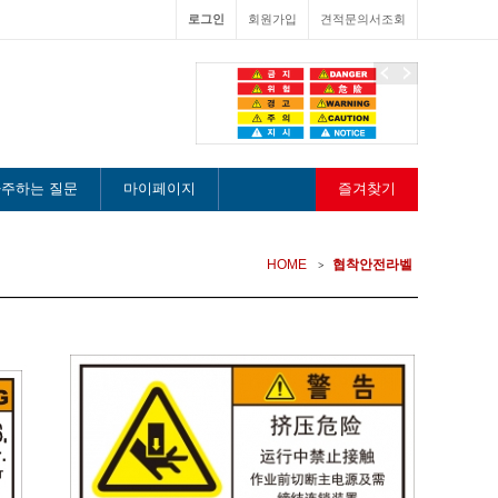
로그인
회원가입
견적문의서조회
이
다
전
음
주하는 질문
마이페이지
즐겨찾기
HOME
협착안전라벨