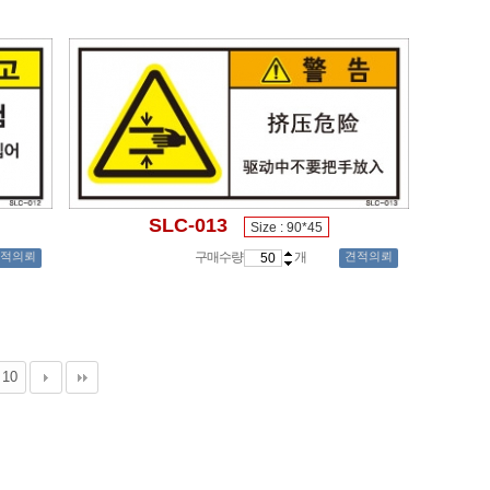
SLC-013
Size : 90*45
적의뢰
구매수량
개
견적의뢰
10