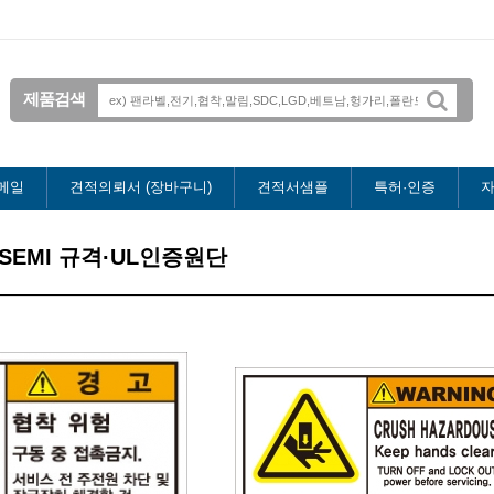
제품검색
메일
견적의뢰서 (장바구니)
견적서샘플
특허·인증
자
SEMI 규격·UL인증원단