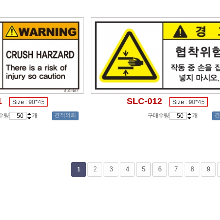
1
SLC-012
Size : 90*45
Size : 90*45
수량
개
견적의뢰
구매수량
개
견
음
맨끝
2
3
4
5
6
7
8
9
1