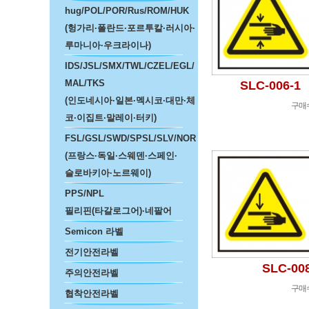
hug/POL/POR/Rus/ROM/HUK
(헝가리·폴란드·포르투칼·러시아·
루마니아·우크라이나)
IDS/JSL/SMX/TWL/CZEL/EGL/
MAL/TKS
SLC-006-1
(인도네시아·일본·멕시코·대만·체
구매
코·이집트·말레이·터키)
FSL/GSL/SWD/SPSL/SLV/NOR
(프랑스·독일·스웨덴·스페인·
슬로바키아·노르웨이)
PPS/NPL
필리핀(타갈로그어)·네팔어
Semicon 라벨
전기안전라벨
SLC-00
주의안전라벨
구매
협착안전라벨