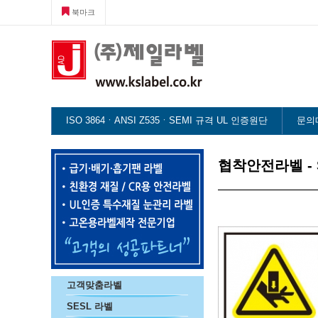
북마크
ISO 3864ㆍANSI Z535ㆍSEMI 규격 UL 인증원단
문의
협착안전라벨 - 
고객맞춤라벨
SESL 라벨