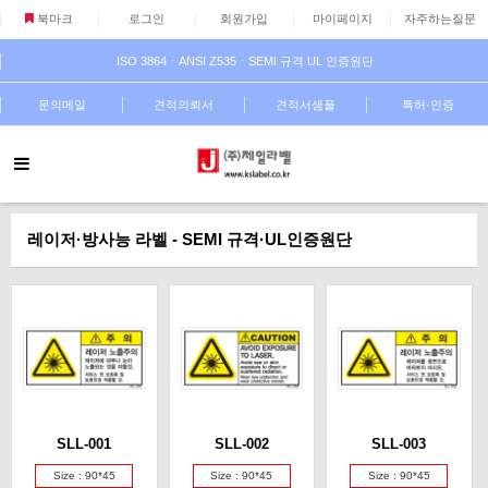
북마크
로그인
회원가입
마이페이지
자주하는질문
ISO 3864ㆍANSI Z535ㆍSEMI 규격 UL 인증원단
문의메일
견적의뢰서
견적서샘플
특허·인증
레이저·방사능 라벨 - SEMI 규격·UL인증원단
SLL-001
SLL-002
SLL-003
Size : 90*45
Size : 90*45
Size : 90*45