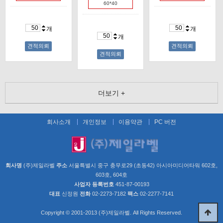
60*40
개
개
개
견적의뢰
견적의뢰
견적의뢰
더보기 +
회사소개
개인정보
이용약관
PC 버전
회사명
(주)제일라벨
주소
서울특별시 중구 충무로29 (초동42) 아시아미디어타워 602호,
603호, 604호
사업자 등록번호
451-87-00193
대표
신정원
전화
02-2273-7182
팩스
02-2277-7141
Copyright © 2001-2013 (주)제일라벨. All Rights Reserved.