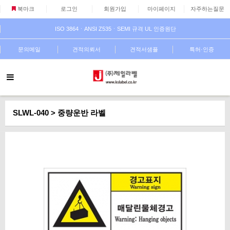
북마크
로그인
회원가입
마이페이지
자주하는질문
ISO 3864ㆍANSI Z535ㆍSEMI 규격 UL 인증원단
문의메일
견적의뢰서
견적서샘플
특허·인증
SLWL-040 > 중량운반 라벨