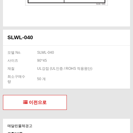
SLWL-040
모델 No.
SLWL-040
사이즈
90*45
재질
UL강접 (UL인증 / ROHS 적용원단)
최소구매수
50 개
량
이전으로
매달린물체경고