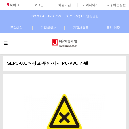
북마크
로그인
회원가입
마이페이지
자주하는질문
ISO 3864ㆍANSI Z535ㆍSEMI 규격 UL 인증원단
문의메일
견적의뢰서
견적서샘플
특허·인증
SLPC-001 > 경고·주의·지시 PC·PVC 라벨