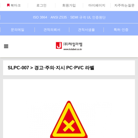
북마크
로그인
회원가입
마이페이지
자주하는질문
ISO 3864ㆍANSI Z535ㆍSEMI 규격 UL 인증원단
문의메일
견적의뢰서
견적서샘플
특허·인증
SLPC-007 > 경고·주의·지시 PC·PVC 라벨