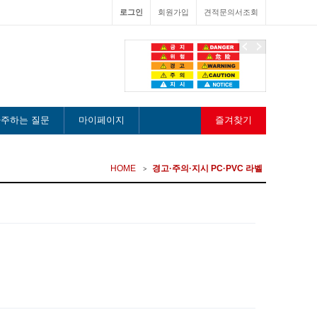
로그인
회원가입
견적문의서조회
이
다
전
음
주하는 질문
마이페이지
즐겨찾기
HOME
경고·주의·지시 PC·PVC 라벨