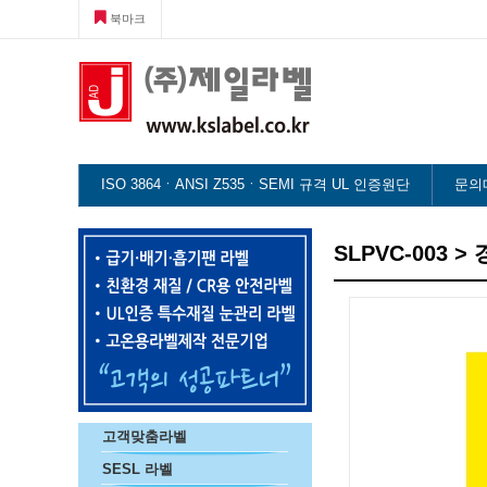
북마크
ISO 3864ㆍANSI Z535ㆍSEMI 규격 UL 인증원단
문의
SLPVC-003 
고객맞춤라벨
SESL 라벨