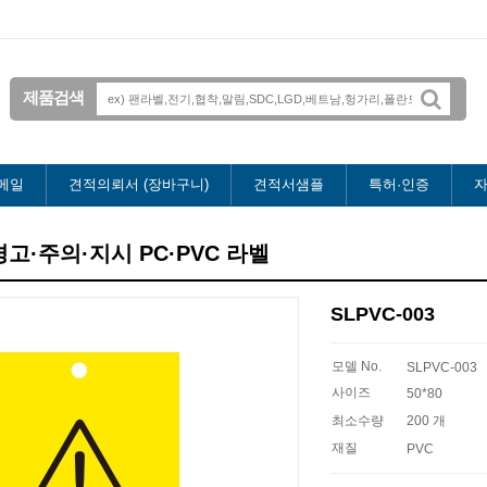
제품검색
메일
견적의뢰서 (장바구니)
견적서샘플
특허·인증
자
> 경고·주의·지시 PC·PVC 라벨
SLPVC-003
모델 No.
SLPVC-003
사이즈
50*80
최소수량
200 개
재질
PVC