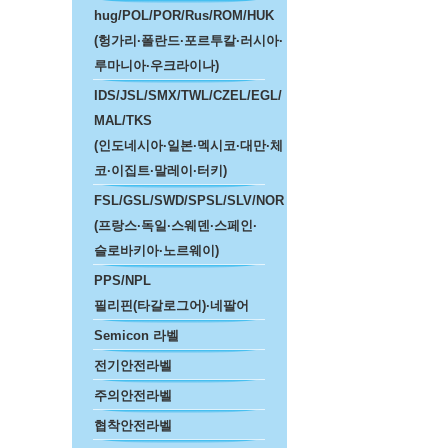
hug/POL/POR/Rus/ROM/HUK
(헝가리·폴란드·포르투칼·러시아·
루마니아·우크라이나)
IDS/JSL/SMX/TWL/CZEL/EGL/
MAL/TKS
(인도네시아·일본·멕시코·대만·체
코·이집트·말레이·터키)
FSL/GSL/SWD/SPSL/SLV/NOR
(프랑스·독일·스웨덴·스페인·
슬로바키아·노르웨이)
PPS/NPL
필리핀(타갈로그어)·네팔어
Semicon 라벨
전기안전라벨
주의안전라벨
협착안전라벨