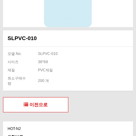
SLPVC-010
모델 No.
SLPVC-010
사이즈
38*69
재질
PVC재질
최소구매수
200 개
량
이전으로
HOT-N2