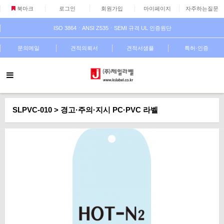
북마크
로그인
회원가입
마이페이지
자주하는질문
ISO 3864ㆍANSI Z535ㆍSEMI 규격 UL 인증원단
문의메일
견적의뢰서
견적서샘플
특허·인증
SLPVC-010 > 경고·주의·지시 PC·PVC 라벨