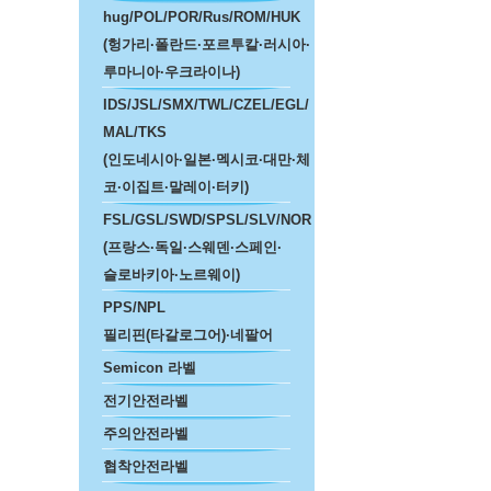
hug/POL/POR/Rus/ROM/HUK
(헝가리·폴란드·포르투칼·러시아·
루마니아·우크라이나)
IDS/JSL/SMX/TWL/CZEL/EGL/
MAL/TKS
(인도네시아·일본·멕시코·대만·체
코·이집트·말레이·터키)
FSL/GSL/SWD/SPSL/SLV/NOR
(프랑스·독일·스웨덴·스페인·
슬로바키아·노르웨이)
PPS/NPL
필리핀(타갈로그어)·네팔어
Semicon 라벨
전기안전라벨
주의안전라벨
협착안전라벨