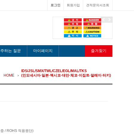
로그인
회원가입
견적문의서조회
이
다
전
음
주하는 질문
마이페이지
즐겨찾기
IDS/JSL/SMX/TWL/CZEL/EGL/MAL/TKS
HOME
(인도네시아·일본·멕시코·대만·체코·이집트·말레이·터키)
증 / ROHS 적용원단)