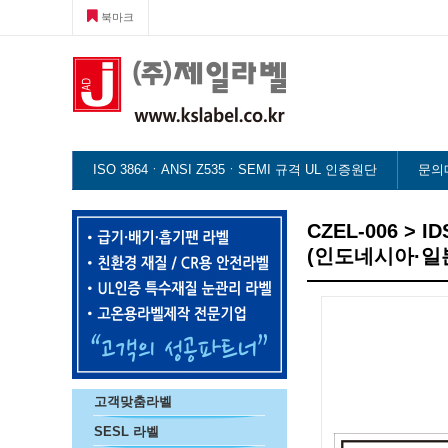
북마크
ISO 3864ㆍANSI Z535ㆍSEMI 규격 UL 인증원단
문의
CZEL-006 > I
(인도네시아·일
고객맞춤라벨
SESL 라벨