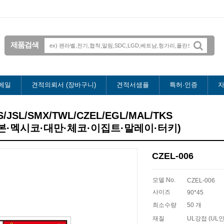
제품검색
메일
견적의뢰서 (장바구니)
견적서샘플
특허·인증
자
DS/JSL/SMX/TWL/CZEL/EGL/MAL/TKS
본·멕시코·대만·체코·이집트·말레이·터키)
CZEL-006
모델 No.
CZEL-006
사이즈
90*45
최소수량
50 개
재질
UL강접 (UL인