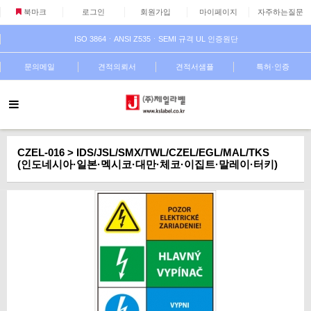
북마크
로그인
회원가입
마이페이지
자주하는질문
ISO 3864ㆍANSI Z535ㆍSEMI 규격 UL 인증원단
문의메일
견적의뢰서
견적서샘플
특허·인증
CZEL-016 > IDS/JSL/SMX/TWL/CZEL/EGL/MAL/TKS
(인도네시아·일본·멕시코·대만·체코·이집트·말레이·터키)