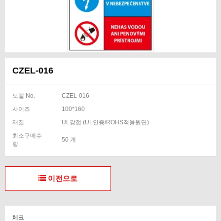
CZEL-016
모델 No.
CZEL-016
사이즈
100*160
재질
UL강접 (UL인증/ROHS적용원단)
최소구매수
50 개
량
이전으로
체코