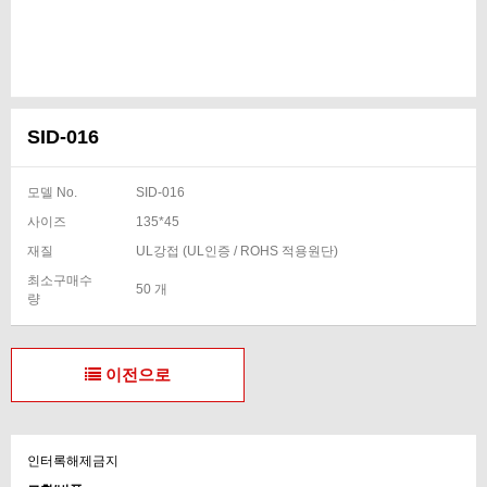
SID-016
모델 No.
SID-016
사이즈
135*45
재질
UL강접 (UL인증 / ROHS 적용원단)
최소구매수
50 개
량
이전으로
인터록해제금지