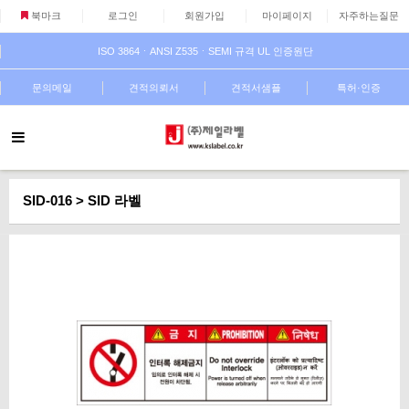
북마크
로그인
회원가입
마이페이지
자주하는질문
ISO 3864ㆍANSI Z535ㆍSEMI 규격 UL 인증원단
문의메일
견적의뢰서
견적서샘플
특허·인증
SID-016 > SID 라벨