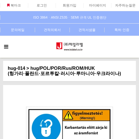
북마크
로그인
회원가입
마이페이지
자주하는질문
ISO 3864ㆍANSI Z535ㆍSEMI 규격 UL 인증원단
문의메일
견적의뢰서
견적서샘플
특허·인증
hug-014 > hug/POL/POR/Rus/ROM/HUK
(헝가리·폴란드·포르투칼·러시아·루마니아·우크라이나)