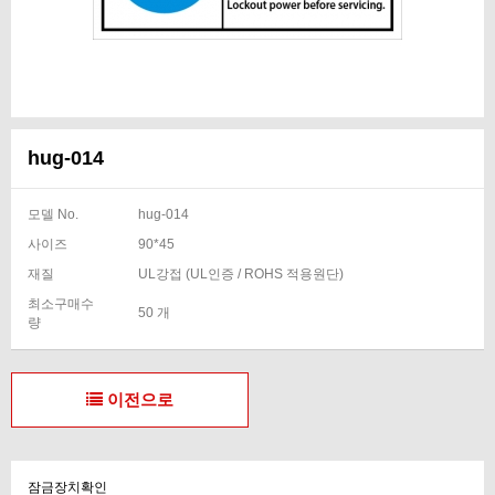
hug-014
모델 No.
hug-014
사이즈
90*45
재질
UL강접 (UL인증 / ROHS 적용원단)
최소구매수
50 개
량
이전으로
잠금장치확인