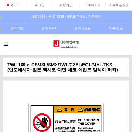
북마크
로그인
회원가입
마이페이지
자주하는질문
ISO 3864ㆍANSI Z535ㆍSEMI 규격 UL 인증원단
문의메일
견적의뢰서
견적서샘플
특허·인증
TWL-169 > IDS/JSL/SMX/TWL/CZEL/EGL/MAL/TKS
(인도네시아·일본·멕시코·대만·체코·이집트·말레이·터키)