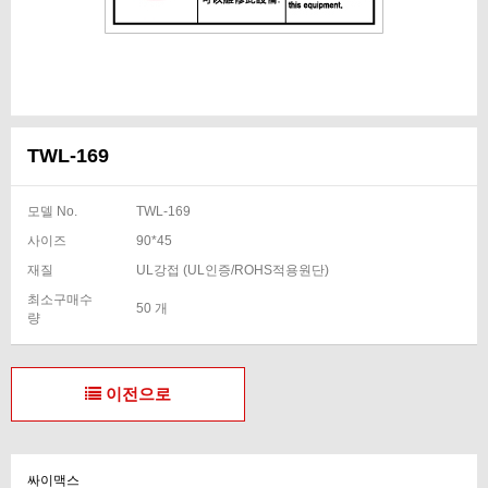
TWL-169
모델 No.
TWL-169
사이즈
90*45
재질
UL강접 (UL인증/ROHS적용원단)
최소구매수
50 개
량
이전으로
싸이맥스