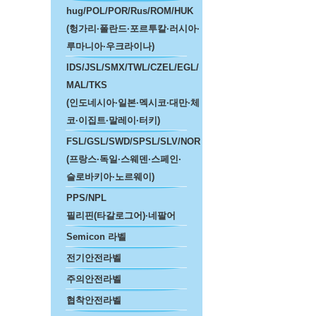
hug/POL/POR/Rus/ROM/HUK
(헝가리·폴란드·포르투칼·러시아·
루마니아·우크라이나)
IDS/JSL/SMX/TWL/CZEL/EGL/
MAL/TKS
(인도네시아·일본·멕시코·대만·체
코·이집트·말레이·터키)
FSL/GSL/SWD/SPSL/SLV/NOR
(프랑스·독일·스웨덴·스페인·
슬로바키아·노르웨이)
PPS/NPL
필리핀(타갈로그어)·네팔어
Semicon 라벨
전기안전라벨
주의안전라벨
협착안전라벨