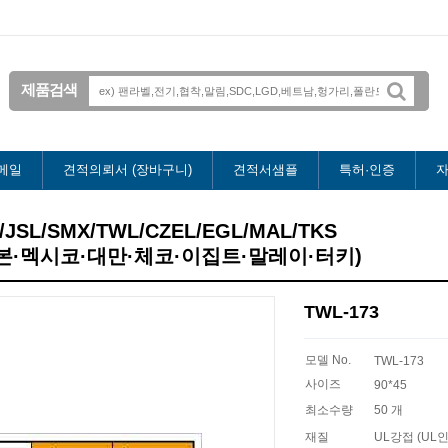
제품검색
메일
견적의뢰서 (장바구니)
견적서샘플
특허·인증
자
S/JSL/SMX/TWL/CZEL/EGL/MAL/TKS
본·멕시코·대만·체코·이집트·말레이·터키)
TWL-173
모델 No.
TWL-173
사이즈
90*45
최소수량
50 개
재질
UL강접 (UL