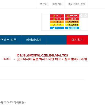
로그인
회원가입
견적문의서조회
이
다
전
음
주하는 질문
마이페이지
즐겨찾기
IDS/JSL/SMX/TWL/CZEL/EGL/MAL/TKS
HOME
(인도네시아·일본·멕시코·대만·체코·이집트·말레이·터키)
인증 /ROHS 적용원단)