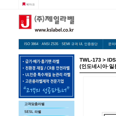
북마크
ISO 3864ㆍANSI Z535ㆍSEMI 규격 UL 인증원단
문의
TWL-173 > ID
(인도네시아·일
고객맞춤라벨
SESL 라벨