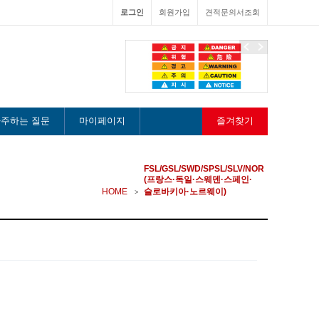
로그인
회원가입
견적문의서조회
이
다
전
음
주하는 질문
마이페이지
즐겨찾기
FSL/GSL/SWD/SPSL/SLV/NOR
(프랑스·독일·스웨덴·스페인·
HOME
슬로바키아·노르웨이)