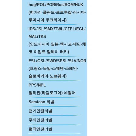
hug/POL/POR/Rus/ROM/HUK
(헝가리·폴란드·포르투칼·러시아·
루마니아·우크라이나)
IDS/JSL/SMX/TWL/CZEL/EGL/
MAL/TKS
(인도네시아·일본·멕시코·대만·체
코·이집트·말레이·터키)
FSL/GSL/SWD/SPSL/SLV/NOR
(프랑스·독일·스웨덴·스페인·
슬로바키아·노르웨이)
PPS/NPL
필리핀(타갈로그어)·네팔어
Semicon 라벨
전기안전라벨
주의안전라벨
협착안전라벨