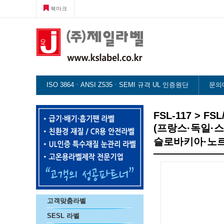
북마크
ISO 3864ㆍANSI Z535ㆍSEMI 규격 UL 인증원단
문의
FSL-117 > FS
(프랑스·독일·
슬로바키아·노
고객맞춤라벨
SESL 라벨