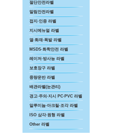
절단안전라벨
말림안전라벨
접지·인증 라벨
지시메뉴얼 라벨
열·화재·폭발 라벨
MSDS·화학안전 라벨
레이저·방사능 라벨
보호장구 라벨
중량운반 라벨
배관라벨(눈관리)
경고·주의·지시 PC·PVC 라벨
알루미늄·아크릴·조각 라벨
ISO 삼각·원형 라벨
Other 라벨