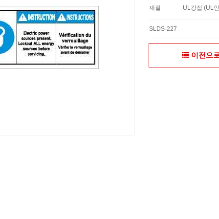
재질
UL강접 (UL
SLDS-227
이전으