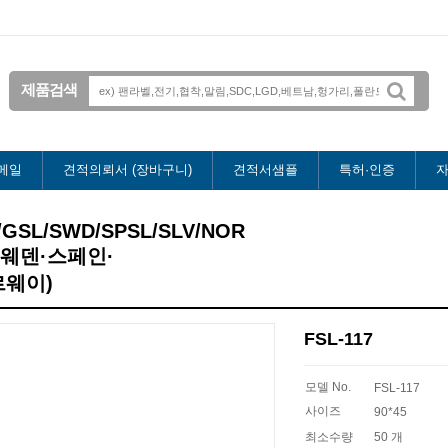
제품검색
메일
견적의뢰서 (장바구니)
견적서샘플
특허·인증
자
L/GSL/SWD/SPSL/SLV/NOR
스웨덴·스페인·
르웨이)
FSL-117
모델 No.
FSL-117
사이즈
90*45
최소수량
50 개