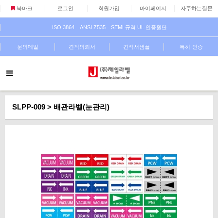
북마크
로그인
회원가입
마이페이지
자주하는질문
ISO 3864ㆍANSI Z535ㆍSEMI 규격 UL 인증원단
문의메일
견적의뢰서
견적서샘플
특허·인증
SLPP-009 > 배관라벨(눈관리)