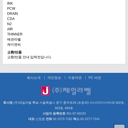
INK
PCW
DRAIN
CDA
N2
AIR
THINNER
배관라벨
케이엔씨
교환/반품
교환/반품 안내 입력전입니다.
회사소개
개인정보
이용약관
PC 버전
회사명
(주)제일라벨
주소
서울특별시 중구 충무로29 (초동42) 아시아미디어타워 602호,
603호, 604호
사업자 등록번호
451-87-00193
대표
신정원
전화
02-2273-7182
팩스
02-2277-7141