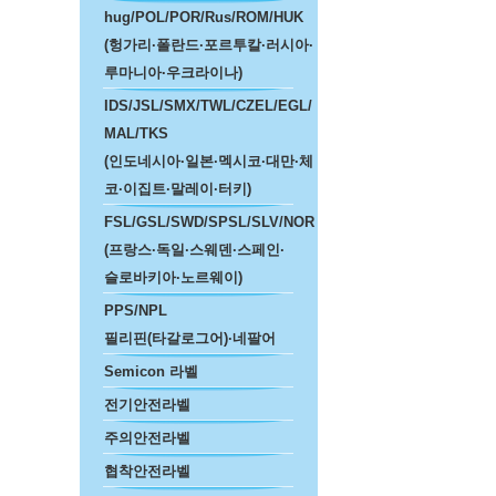
hug/POL/POR/Rus/ROM/HUK
(헝가리·폴란드·포르투칼·러시아·
루마니아·우크라이나)
IDS/JSL/SMX/TWL/CZEL/EGL/
MAL/TKS
(인도네시아·일본·멕시코·대만·체
코·이집트·말레이·터키)
FSL/GSL/SWD/SPSL/SLV/NOR
(프랑스·독일·스웨덴·스페인·
슬로바키아·노르웨이)
PPS/NPL
필리핀(타갈로그어)·네팔어
Semicon 라벨
전기안전라벨
주의안전라벨
협착안전라벨