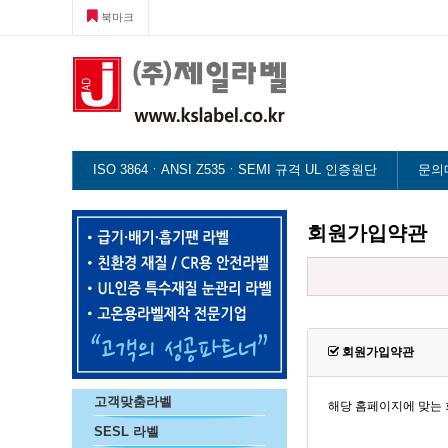
북마크
ISO 3864ㆍANSI Z535ㆍSEMI 규격 UL 인증원단
문의
회원가입약관
회원가입약관
고객맞춤라벨
SESL 라벨